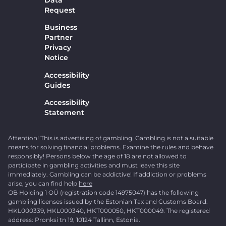
Data
Request
Business
Partner
Privacy
Notice
Accessibility
Guides
Accessibility
Statement
Attention! This is advertising of gambling. Gambling is not a suitable
means for solving financial problems. Examine the rules and behave
responsibly! Persons below the age of 18 are not allowed to
participate in gambling activities and must leave this site
immediately. Gambling can be addictive! If addiction or problems
arise, you can find help
here
OB Holding 1 OÜ (registration code 14975047) has the following
gambling licenses issued by the Estonian Tax and Customs Board:
HKL000339, HKL000340, HKT000050, HKT000049. The registered
address: Pronksi tn 19, 10124 Tallinn, Estonia.