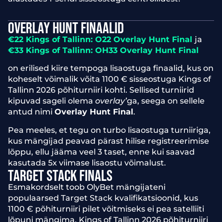
OVERLAY HUNT FINAALID
€22 Kings of Tallinn: O22 Overlay Hunt Final
ja
€33 Kings of Tallinn: OH33 Overlay Hunt Final
on erilised kiire tempoga lisaostuga finaalid, kus on
koheselt võimalik võita 1100 € sisseostuga Kings of
Tallinn 2026 põhiturniiri kohti. Sellised turniirid
kipuvad sageli olema
overlay’
ga, seega on sellele
antud nimi
Overlay Hunt Final
.
Pea meeles, et tegu on turbo lisaostuga turniiriga,
kus mängijad peavad pärast hilise registreerimise
lõppu, ellu jääma veel 3 taset, enne kui saavad
kasutada 5x viimase lisaostu võimalust.
TARGET STACK FINALS
Esmakordselt toob OlyBet mängijateni
populaarsed Target Stack kvalifikatsioonid, kus
1100 € põhiturniiri pilet võitmiseks ei pea satelliiti
lõpuni mängima. Kings of Tallinn 2026 põhiturniiri