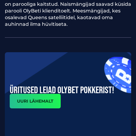
on parooliga kaitstud. Naismängijad saavad küsida
parooli OlyBeti klienditoelt. Meesmängijad, kes
osalevad Queens satelliitidel, kaotavad oma
auhinnad ilma hüvitiseta.
ÜRITUSED LEIAD OLYBET POKKERIST!
UURI LÄHEMALT