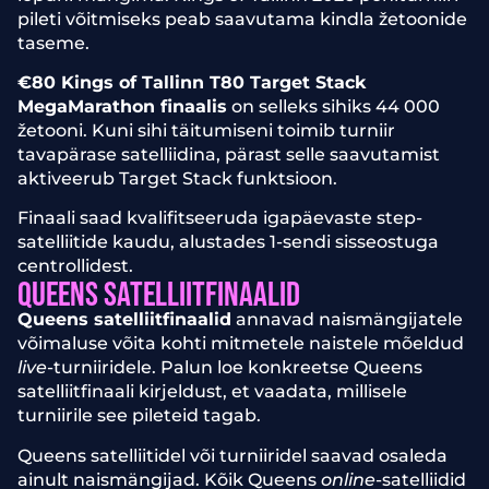
pileti võitmiseks peab saavutama kindla žetoonide
taseme.
€80 Kings of Tallinn T80 Target Stack
MegaMarathon finaalis
on selleks sihiks 44 000
žetooni. Kuni sihi täitumiseni toimib turniir
tavapärase satelliidina, pärast selle saavutamist
aktiveerub Target Stack funktsioon.
Finaali saad kvalifitseeruda igapäevaste step-
satelliitide kaudu, alustades 1-sendi sisseostuga
centrollidest.
QUEENS SATELLIITFINAALID
Queens satelliitfinaalid
annavad naismängijatele
võimaluse võita kohti mitmetele naistele mõeldud
live
-turniiridele. Palun loe konkreetse Queens
satelliitfinaali kirjeldust, et vaadata, millisele
turniirile see pileteid tagab.
Queens satelliitidel või turniiridel saavad osaleda
ainult naismängijad. Kõik Queens
online
-satelliidid