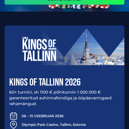
KINGS OF TALLINN 2026
60+ turniiri, sh 1100 € põhiturniir 1 000 000 €
garanteeritud auhinnafondiga ja ööpäevaringsed
rahamängud.
06 – 15 VEEBRUAR 2026
Olympic Park Casino, Tallinn, Estonia