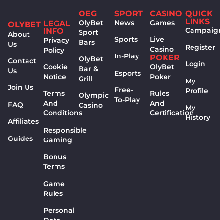
OEG
SPORT
CASINO
QUICK
LINKS
OlyBet
News
Games
LEGAL
OLYBET
Campaig
INFO
Sport
About
Sports
Live
Privacy
Bars
Us
Register
Casino
Policy
In-Play
POKER
OlyBet
Contact
Login
Cookie
OlyBet
Bar &
Us
Esports
Notice
Poker
Grill
My
Join Us
Free-
Profile
Terms
Rules
Olympic
To-Play
And
And
FAQ
Casino
My
Conditions
Certification
History
Affiliates
Responsible
Guides
Gaming
Bonus
Terms
Game
Rules
Personal