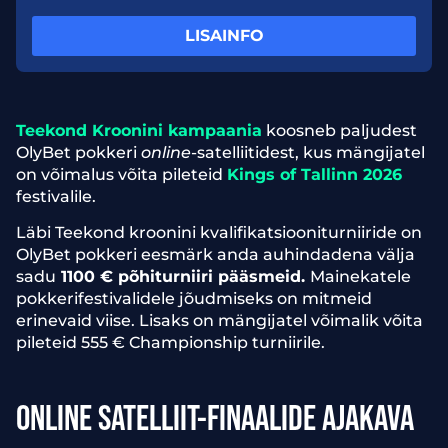
LISAINFO
Teekond Kroonini kampaania
koosneb paljudest
OlyBet pokkeri
online
-satelliitidest, kus mängijatel
on võimalus võita pileteid
Kings of Tallinn 2026
festivalile.
Läbi Teekond kroonini kvalifikatsiooniturniiride on
OlyBet pokkeri eesmärk anda auhindadena välja
sadu
1100 € põhiturniiri pääsmeid.
Mainekatele
pokkerifestivalidele jõudmiseks on mitmeid
erinevaid viise. Lisaks on mängijatel võimalik võita
pileteid 555 € Championship turniirile.
ONLINE SATELLIIT-FINAALIDE AJAKAVA