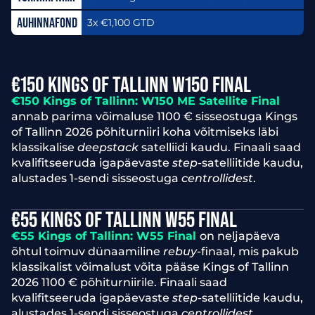
3x €1,100 GTD
€150 KINGS OF TALLINN W150 FINAL
€150 Kings of Tallinn: W150 ME Satellite Final
annab parima võimaluse 1100 € sisseostuga Kings
of Tallinn 2026 põhiturniiri koha võitmiseks läbi
klassikalise
deepstack
satelliidi kaudu. Finaali saad
kvalifitseeruda igapäevaste
step
-satelliitide kaudu,
alustades 1-sendi sisseostuga
centrollidest
.
€55 KINGS OF TALLINN W55 FINAL
€55 Kings of Tallinn: W55 Final
on neljapäeva
õhtul toimuv dünaamiline
rebuy
-finaal, mis pakub
klassikalist võimalust võita pääse Kings of Tallinn
2026 1100 € põhiturniirile. Finaali saad
kvalifitseeruda igapäevaste
step
-satelliitide kaudu,
alustades 1-sendi sisseostuga
centrollidest
.