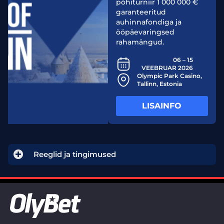
põhiturniir 1 000 000 €
garanteeritud
auhinnafondiga ja
ööpäevaringsed
rahamängud.
06 – 15
VEEBRUAR 2026
Olympic Park Casino,
Tallinn, Estonia​
LISAINFO
Reeglid ja tingimused